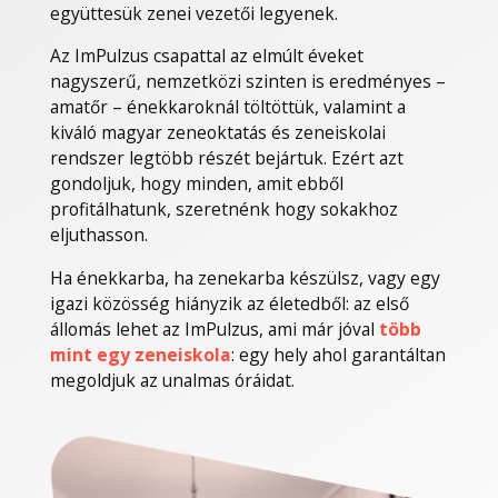
együttesük zenei vezetői legyenek.
Az ImPulzus csapattal az elmúlt éveket
nagyszerű, nemzetközi szinten is eredményes –
amatőr – énekkaroknál töltöttük, valamint a
kiváló magyar zeneoktatás és zeneiskolai
rendszer legtöbb részét bejártuk. Ezért azt
gondoljuk, hogy minden, amit ebből
profitálhatunk, szeretnénk hogy sokakhoz
eljuthasson.
Ha énekkarba, ha zenekarba készülsz, vagy egy
igazi közösség hiányzik az életedből: az első
állomás lehet az ImPulzus, ami már jóval
több
mint egy zeneiskola
: egy hely ahol garantáltan
megoldjuk az unalmas óráidat.