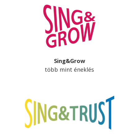
Sing&Grow
több mint éneklés