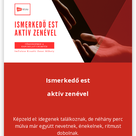
Ismerkedő est
aktív zenével
Képzeld el: idegenek találkoznak, de néhány perc
múlva már együtt nevetnek, énekelnek, ritmust
dobolnak.