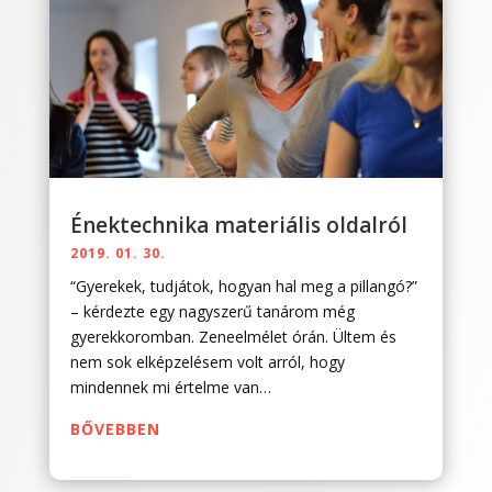
Énektechnika materiális oldalról
2019. 01. 30.
“Gyerekek, tudjátok, hogyan hal meg a pillangó?”
– kérdezte egy nagyszerű tanárom még
gyerekkoromban. Zeneelmélet órán. Ültem és
nem sok elképzelésem volt arról, hogy
mindennek mi értelme van…
BŐVEBBEN