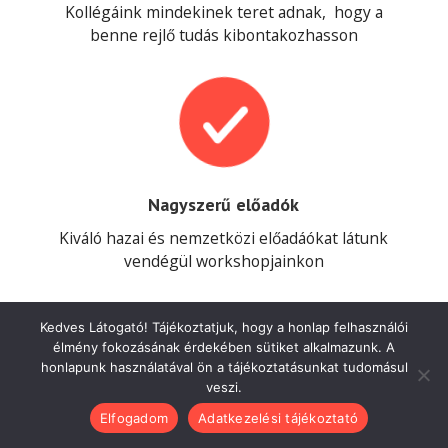
Kollégáink mindekinek teret adnak, hogy a
benne rejlő tudás kibontakozhasson

Nagyszerű előadók
Kiváló hazai és nemzetközi előadáókat látunk
vendégül workshopjainkon

Kedves Látogató! Tájékoztatjuk, hogy a honlap felhasználói
élmény fokozásának érdekében sütiket alkalmazunk. A
honlapunk használatával ön a tájékoztatásunkat tudomásul
veszi.
Elfogadom
Adatkezelési tájékoztató
Nemzetközi kitekintés