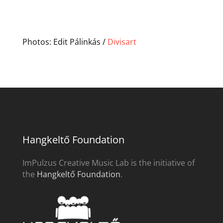
Photos: Edit Pálinkás /
Divisart
Hangkeltő Foundation
ImPulzus Creative Music Lab is the initiative of
the
Hangkeltő Foundation
.