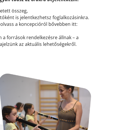
tett összeg,
óként is jelentkezhetsz foglalkozásinkra.
 olvass a koncepcióról bővebben itt:
 források rendelkezésre állnak – a
jelzünk az aktuális lehetőségekről.