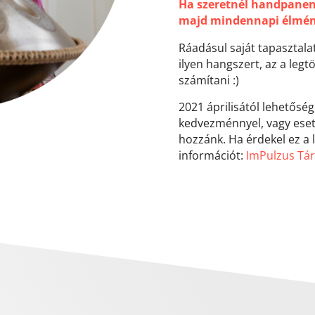
Ha szeretnél handpanen
majd mindennapi élmé
Ráadásul saját tapasztala
ilyen hangszert, az a le
számítani :)
2021 áprilisától lehetőség
kedvezménnyel, vagy eset
hozzánk. Ha érdekel ez a l
információt:
ImPulzus Tár