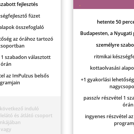
.
zabott fejlesztés
zségfejlesztő füzet
hetente 50 perc
 alapok összefoglaló
Budapesten, a Nyugati 
etőség az órához tartozó
személyre szabot
csoportban
ritmikai készségfe
l 1 szabadon választott
órán
kottaolvasási alapo
tel az ImPulzus belsős
+1 gyakorlási lehetőség
gramjain
nagycsopo
passzív részvétel 1 sz
órán
 következő induló
lelátó és átlátó csoport
ingyenes részvétel az
nkájában
program
vagy