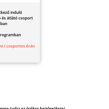
tkező induló
 és átlátó csoport
ában
y
rogramban
y
i / csoportos órán
gyan tudsz az órákra bejelentkezni.