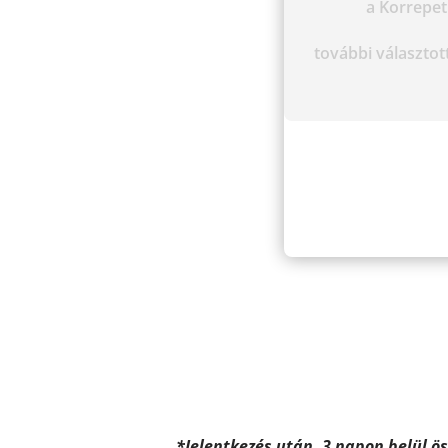
a Korrepe
további választot
*
Jelentkezés után, 3 napon belül ö