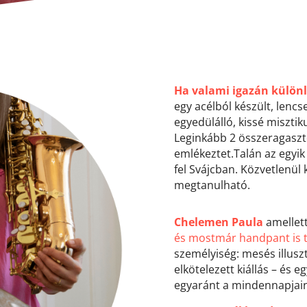
Ha valami igazán különl
egy acélból készült, lenc
egyedülálló, kissé miszti
Leginkább 2 összeragaszt
emlékeztet.
Talán az egyik
fel Svájcban. Közvetlenül 
megtanulható.
Chelemen Paula
amellet
és mostmár handpant is t
személyiség: mesés illuszt
elkötelezett kiállás – és e
egyaránt a mindennapjain