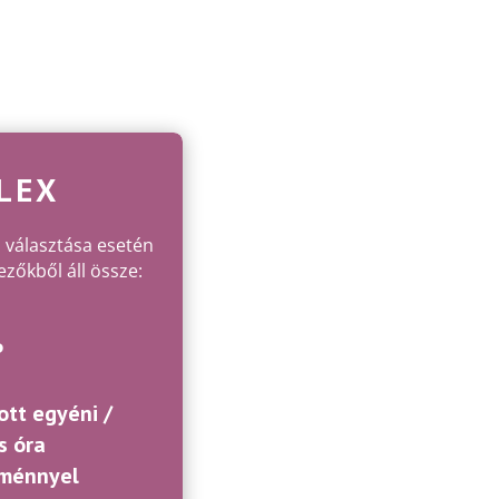
LEX
 választása esetén
zőkből áll össze:
P
ott egyéni /
s óra
ménnyel