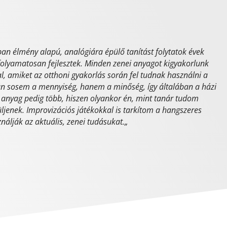
an élmény alapú, analógiára épülő tanítást folytatok évek
 folyamatosan fejlesztek. Minden zenei anyagot kigyakorlunk
l, amiket az otthoni gyakorlás során fel tudnak használni a
rán sosem a mennyiség, hanem a minőség, így általában a házi
tt anyag pedig több, hiszen olyankor én, mint tanár tudom
üljenek. Improvizációs játékokkal is tarkítom a hangszeres
nálják az aktuális, zenei tudásukat.
„