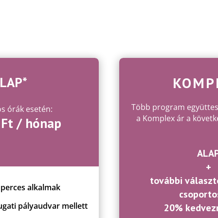
KOMP
LAP*
Több program együttes
s órák esetén:
a Komplex ár a követke
 Ft / hónap
ALA
+
további választ
 perces alkalmak
csoporto
gati pályaudvar mellett
20% kedvez