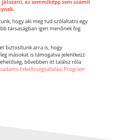
 játszani, az semmiképp sem számít
nynek
.
tunk, hogy aki meg tud szólaltatni egy
gtöbb társaságban igen menőnek fog
et biztosítunk arra is, hogy
leg másokat is támogatva jelentkezz
ehetőség, bővebben itt találsz róla
sadalmi Felelősségvállalási Program