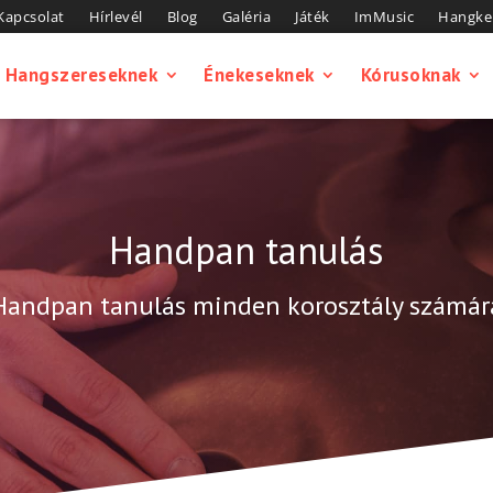
Kapcsolat
Hírlevél
Blog
Galéria
Játék
ImMusic
Hangkel
Hangszereseknek
Énekeseknek
Kórusoknak
Handpan tanulás
Handpan tanulás minden korosztály számár