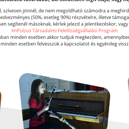
, szívesen jönnél, de nem megoldható számodra a meghirde
edvezményes (50%, esetleg 90%) részvételre, illetve támogat
sen segítenél másoknak, kérlek jelezd a jelentkezéskor, vagy
ImPulzus Társadalmi Felelősségvállalási Program
ban minden esetben akkor tudjuk megkezdeni, amennyiben a
minden esetben felvesszük a kapcsolatot és egyénileg vissza