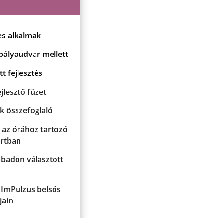
es alkalmak
pályaudvar mellett
t fejlesztés
jlesztő füzet
k összefoglaló
 az órához tartozó
rtban
abadon választott
 ImPulzus belsős
jain