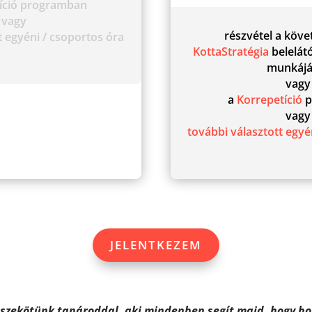
tíció programban
vagy
részvétel a köve
t
egyéni / csoportos óra
KottaStratégia
belelátó
munkáj
vag
a
Korrepetíció
p
vag
további választott
egyén
JELENTKEZEM
sszekötünk tanároddal, aki mindenben segít majd, hogy ho