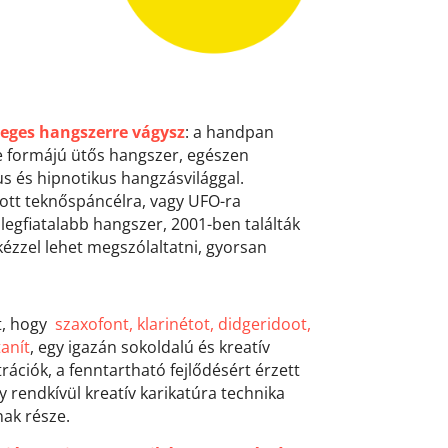
eges hangszerre vágysz
: a handpan
se formájú ütős hangszer, egészen
kus és hipnotikus hangzásvilággal
.
ott teknőspáncélra, vagy UFO-ra
 legfiatalabb hangszer, 2001-ben találták
kézzel lehet megszólaltatni, gyorsan
t, hogy
szaxofont,
klarinétot, didgeridoot,
anít
, egy igazán sokoldalú és kreatív
rációk, a fenntartható fejlődésért érzett
gy rendkívül kreatív karikatúra technika
ak része.