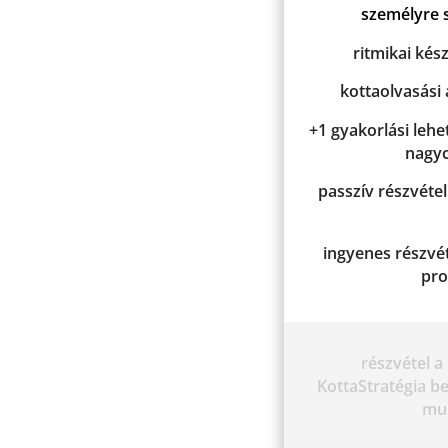
személyre s
ritmikai kés
kottaolvasási
+1 gyakorlási leh
nagy
passzív részvéte
ingyenes részvé
pro
részvétel a
KottaStratégia be
mu