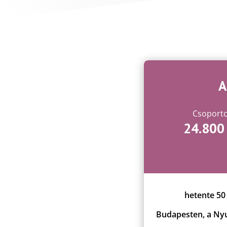
A
Csoporto
24.800
hetente 50
Budapesten, a Nyu