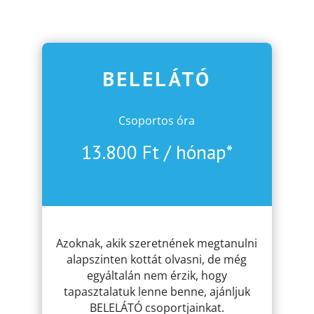
BELELÁTÓ
Csoportos óra
13.800 Ft / hónap*
.
Azoknak, akik szeretnének megtanulni
alapszinten kottát olvasni, de még
egyáltalán nem érzik, hogy
tapasztalatuk lenne benne, ajánljuk
BELELÁTÓ csoportjainkat.