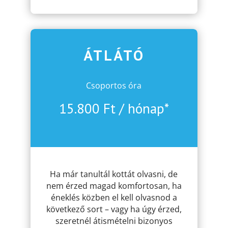
ÁTLÁTÓ
Csoportos óra
15.800 Ft / hónap*
.
Ha már tanultál kottát olvasni, de
nem érzed magad komfortosan, ha
éneklés közben el kell olvasnod a
következő sort – vagy ha úgy érzed,
szeretnél átismételni bizonyos