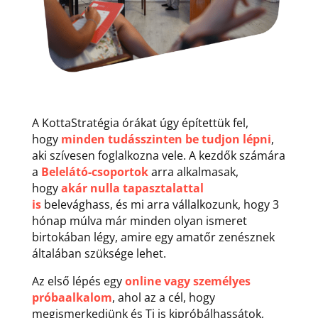
A KottaStratégia órákat úgy építettük fel,
hogy
minden tudásszinten be tudjon lépni
,
aki szívesen foglalkozna vele. A kezdők számára
a
Belelátó-csoportok
arra alkalmasak,
hogy
akár nulla tapasztalattal
is
belevághass, és mi arra vállalkozunk, hogy 3
hónap múlva már minden olyan ismeret
birtokában légy, amire egy amatőr zenésznek
általában szüksége lehet.
Az első lépés egy
online vagy személyes
próbaalkalom
, ahol az a cél, hogy
megismerkedjünk és Ti is kipróbálhassátok,