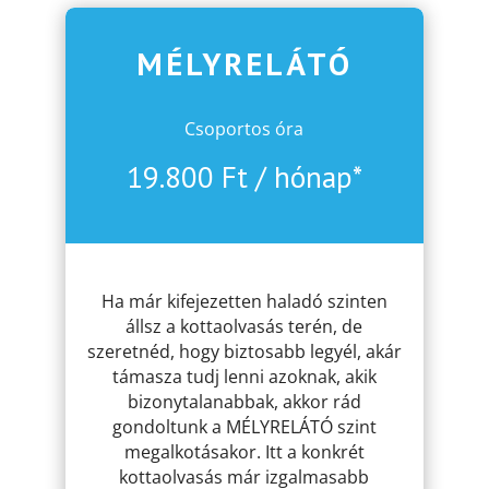
MÉLYRELÁTÓ
Csoportos óra
19.800 Ft / hónap*
.
Ha már kifejezetten haladó szinten
állsz a kottaolvasás terén, de
szeretnéd, hogy biztosabb legyél, akár
támasza tudj lenni azoknak, akik
bizonytalanabbak, akkor rád
gondoltunk a MÉLYRELÁTÓ szint
megalkotásakor. Itt a konkrét
kottaolvasás már izgalmasabb