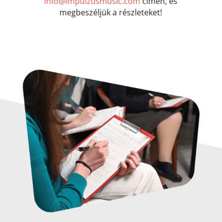
info@impulzusmusic.com
címen, és
megbeszéljük a részleteket!