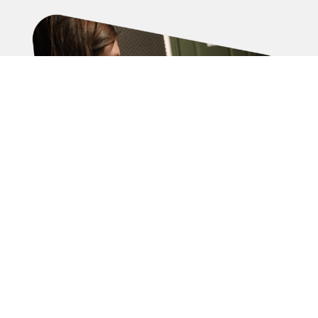

Nagyon jól követhető volt, összeállt és