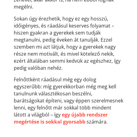
megélni.
Sokan úgy érezhetik, hogy ez egy hosszú,
időigényes, és ráadásul keserves folyamat –
hiszen gyakran a gyerekek sem tudják
megtanulni, pedig éveken át tanulják. Ezzel
szemben mi azt látjuk, hogy a gyerekek nagy
része nem motivált, és mivel kötelező nekik,
ezért általában semmi kedvük az egészhez, így
pedig valóban nehéz.
Felnőttként ráadásul még egy dolog
egyszerűbb: míg gyerekkorban még meg kell
tanulnunk választékosan beszélni,
barátságokat építeni, vagy éppen szerelmesnek
lenni, egy felnőtt már sokkal több mindent
látott a világból – így
egy újabb rendszer
megértése is sokkal gyorsabb
számára.