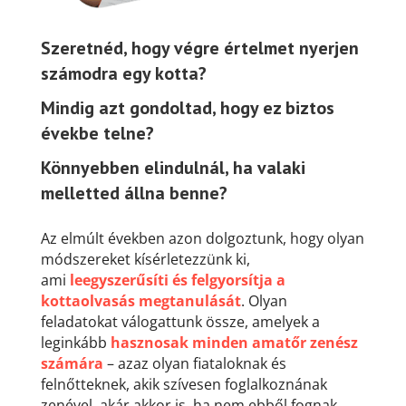
Szeretnéd, hogy végre értelmet nyerjen
számodra egy kotta?
Mindig azt gondoltad, hogy ez biztos
évekbe telne?
Könnyebben elindulnál, ha valaki
melletted állna benne?
Az elmúlt években azon dolgoztunk, hogy olyan
módszereket kísérletezzünk ki,
ami
leegyszerűsíti és felgyorsítja a
kottaolvasás megtanulását
. Olyan
feladatokat válogattunk össze, amelyek a
leginkább
hasznosak minden amatőr zenész
számára
– azaz olyan fiataloknak és
felnőtteknek, akik szívesen foglalkoznának
zenével, akár akkor is, ha nem ebből fognak