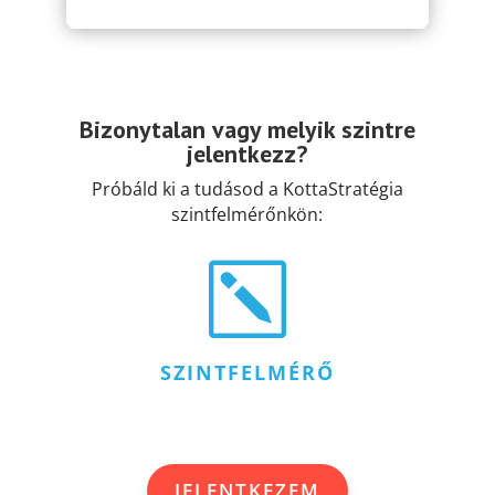
Bizonytalan vagy melyik szintre
jelentkezz?
Próbáld ki a tudásod a KottaStratégia
szintfelmérőnkön:
k
SZINTFELMÉRŐ
JELENTKEZEM