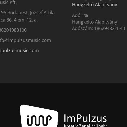
usic Kft.
Hangkeltő Alapítvány
195 Budapest, József Attila
Adó 1%
ca 86. 4 em. 12. a.
Hangkeltő Alapítvány
Adószám:
18629482-1-43
36204980100
nfo@impulzusmusic.com
mpulzusmusic.com