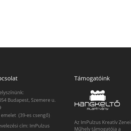
csolat
Támogatóink
elyszínünk:
054 Budapest, Szemere u.
9
. emelet (39-es csengő)
Az ImPulzus Kreatív Zenei
evelezési cím: ImPulzus
Műhely támogatója a