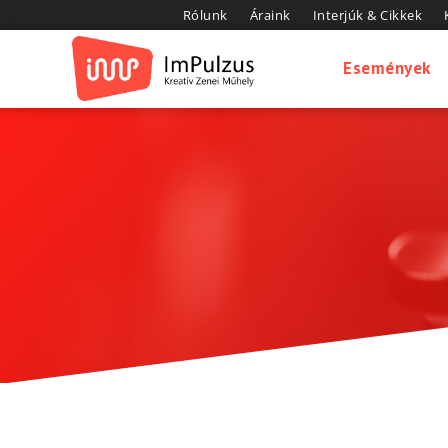
Rólunk
Áraink
Interjúk & Cikkek
Események