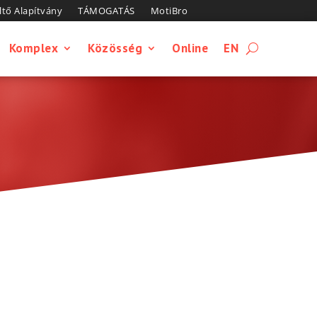
tő Alapítvány
TÁMOGATÁS
MotiBro
Komplex
Közösség
Online
EN