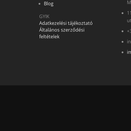
M
Blog
1
GYIK
ut
Adatkezelési tájékoztató
Általános szerződési
+
feltételek
i
i