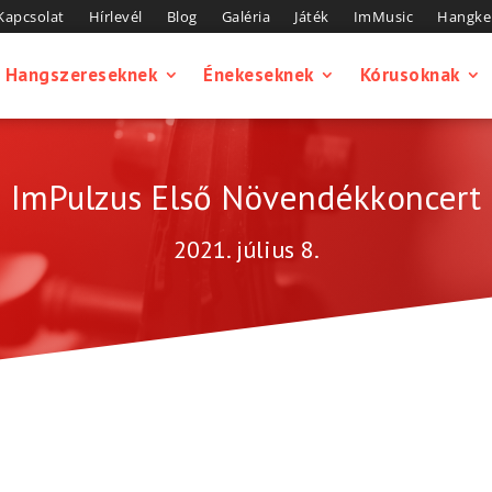
Kapcsolat
Hírlevél
Blog
Galéria
Játék
ImMusic
Hangkel
Hangszereseknek
Énekeseknek
Kórusoknak
ImPulzus Első Növendékkoncert
2021. július 8.