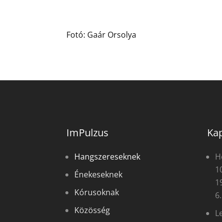
Fotó: Gaár Orsolya
ImPulzus
Kap
Hangszereseknek
H
1
Énekeseknek
1
Kórusoknak
6
Közösség
L