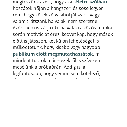
megteszünk azért, hogy akár
életre szólóan
hozzátok nőjön a hangszer, és sose legyen
rém, hogy kötelező valahol játszani, vagy
valamit játszani, ha valaki nem szeretne.
Azért nem is zárjuk ki: ha valaki a közös munka
során motivációt érez, kedvet kap, hogy mások
előtt is játsszon, két külön lehetőséget is
működtetünk, hogy kisebb vagy nagyobb
publikum előtt megmutathassátok
, mi
mindent tudtok már – ezekről is szívesen
mesélünk a próbaórán. Addig is: a
legfontosabb, hogy semmi sem kötelező,
viszont mindenben igyekszünk motivációt
mutatni, miért érdemes :)