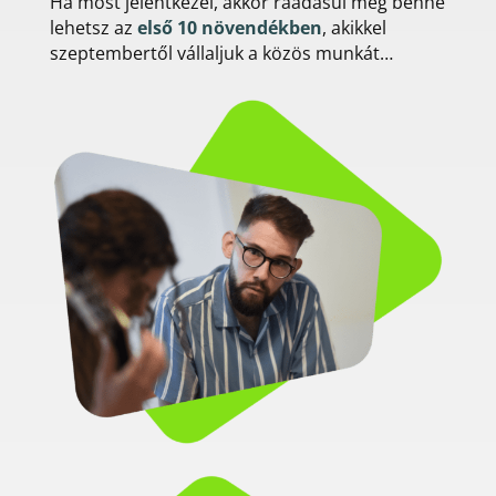
Ha most jelentkezel, akkor ráadásul még benne
lehetsz az
első 10 növendékben
, akikkel
szeptembertől vállaljuk a közös munkát…