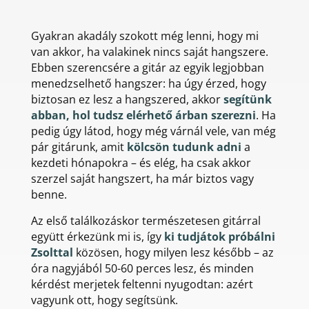
Gyakran akadály szokott még lenni, hogy mi
van akkor, ha valakinek nincs saját hangszere.
Ebben szerencsére a gitár az egyik legjobban
menedzselhető hangszer: ha úgy érzed, hogy
biztosan ez lesz a hangszered, akkor
segítünk
abban, hol tudsz elérhető árban szerezni
. Ha
pedig úgy látod, hogy még várnál vele, van még
pár gitárunk, amit
kölcsön tudunk adni
a
kezdeti hónapokra – és elég, ha csak akkor
szerzel saját hangszert, ha már biztos vagy
benne.
Az első találkozáskor természetesen gitárral
együtt érkezünk mi is, így
ki tudjátok próbálni
Zsolttal
közösen, hogy milyen lesz később – az
óra nagyjából 50-60 perces lesz, és minden
kérdést merjetek feltenni nyugodtan: azért
vagyunk ott, hogy segítsünk.