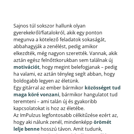
Sajnos túl sokszor hallunk olyan
gyerekekről/fiatalokról, akik egy ponton
megunva a kötelező feladatok sokaságát,
abbahagyják a zenélést, pedig amikor
elkezdték, még nagyon szerették. Vannak, akik
aztán egész felnőttkorukban sem találnak új
motivációt
, hogy megint belefogjanak – pedig
ha valami, ez aztán tényleg segít abban, hogy
boldogabb legyen az életünk.
Egy gitárral az ember bármikor
közösséget tud
maga köré vonzani
, bármikor hangulatot tud
teremteni – ami talán új és gyakoribb
kapcsolatokat is hoz az életébe.
Az ImPulzus legfontosabb célkitűzése ezért az,
hogy aki nálunk zenél, mindenképp
örömét
lelje benne
hosszú távon. Amit tudunk,