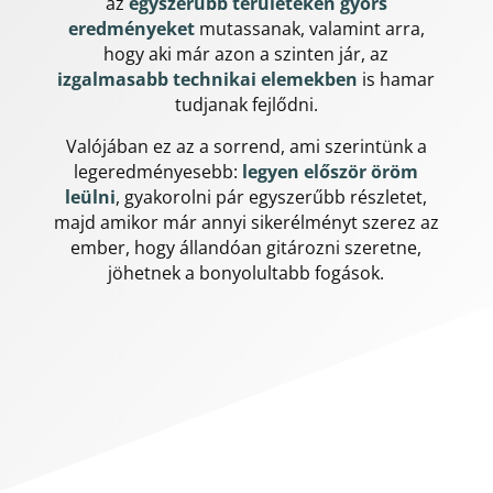
az
egyszerűbb területeken gyors
eredményeket
mutassanak, valamint arra,
hogy aki már azon a szinten jár, az
izgalmasabb technikai elemekben
is hamar
tudjanak fejlődni.
Valójában ez az a sorrend, ami szerintünk a
legeredményesebb:
legyen először öröm
leülni
, gyakorolni pár egyszerűbb részletet,
majd amikor már annyi sikerélményt szerez az
ember, hogy állandóan gitározni szeretne,
jöhetnek a bonyolultabb fogások.