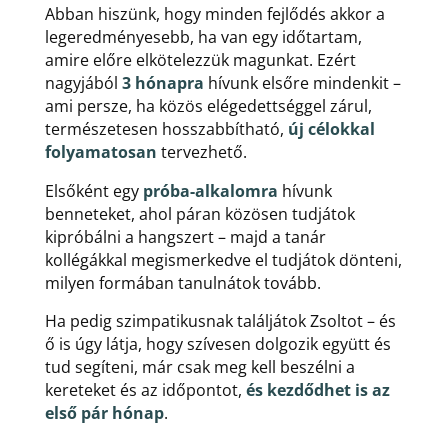
Abban hiszünk, hogy minden fejlődés akkor a
legeredményesebb, ha van egy időtartam,
amire előre elkötelezzük magunkat. Ezért
nagyjából
3 hónapra
hívunk elsőre mindenkit –
ami persze, ha közös elégedettséggel zárul,
természetesen hosszabbítható,
új célokkal
folyamatosan
tervezhető.
Elsőként egy
próba-alkalomra
hívunk
benneteket, ahol páran közösen tudjátok
kipróbálni a hangszert – majd a tanár
kollégákkal megismerkedve el tudjátok dönteni,
milyen formában tanulnátok tovább.
Ha pedig szimpatikusnak találjátok Zsoltot – és
ő is úgy látja, hogy szívesen dolgozik együtt és
tud segíteni, már csak meg kell beszélni a
kereteket és az időpontot,
és kezdődhet is az
első pár hónap
.