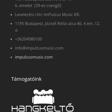
6. emelet (39-es csengő)
Levelezési cím: ImPulzus Music Kft.
1195 Budapest, József Attila utca 86. 4 em. 12.
a.
+36204980100
info@impulzusmusic.com
impulzusmusic.com
Támogatóink