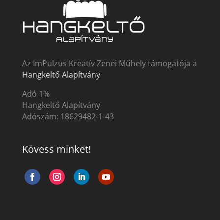
Az ImPulzus Kreatív Zenei Műhely támogatója a
Hangkeltő Alapítvány
Adó 1%
Hangkeltő Alapítvány
Adószám:
18629482-1-43
Kövess minket!