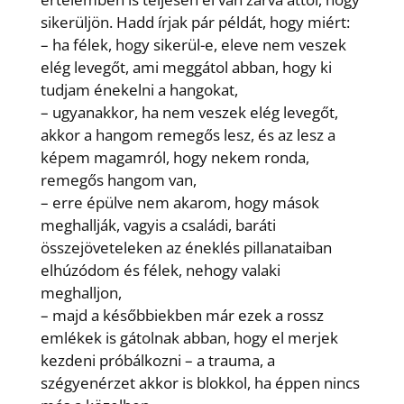
sikerüljön. Hadd írjak pár példát, hogy miért:
– ha félek, hogy sikerül-e, eleve nem veszek
elég levegőt, ami meggátol abban, hogy ki
tudjam énekelni a hangokat,
– ugyanakkor, ha nem veszek elég levegőt,
akkor a hangom remegős lesz, és az lesz a
képem magamról, hogy nekem ronda,
remegős hangom van,
– erre épülve nem akarom, hogy mások
meghallják, vagyis a családi, baráti
összejöveteleken az éneklés pillanataiban
elhúzódom és félek, nehogy valaki
meghalljon,
– majd a későbbiekben már ezek a rossz
emlékek is gátolnak abban, hogy el merjek
kezdeni próbálkozni – a trauma, a
szégyenérzet akkor is blokkol, ha éppen nincs