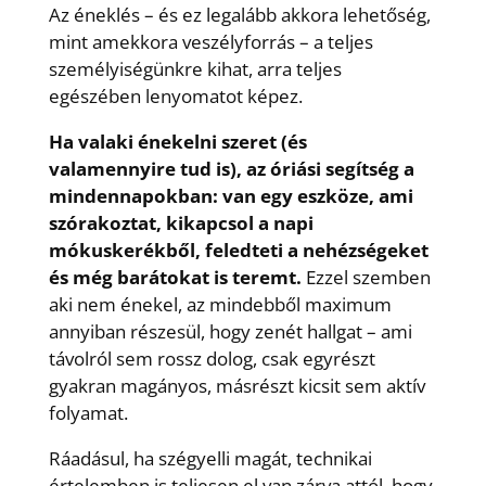
Az éneklés – és ez legalább akkora lehetőség,
mint amekkora veszélyforrás – a teljes
személyiségünkre kihat, arra teljes
egészében lenyomatot képez.
Ha valaki énekelni szeret (és
valamennyire tud is), az óriási segítség a
mindennapokban: van egy eszköze, ami
szórakoztat, kikapcsol a napi
mókuskerékből, feledteti a nehézségeket
és még barátokat is teremt.
Ezzel szemben
aki nem énekel, az mindebből maximum
annyiban részesül, hogy zenét hallgat – ami
távolról sem rossz dolog, csak egyrészt
gyakran magányos, másrészt kicsit sem aktív
folyamat.
Ráadásul, ha szégyelli magát, technikai
értelemben is teljesen el van zárva attól, hogy