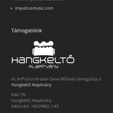
impulzusmusic.com
Támogatóink
Az ImPulzus Kreatív Zenei Műhely támogatója a
Hangkeltő Alapítvány
Adó 1%
Hangkeltő Alapítvány
Adószám:
18629482-1-43