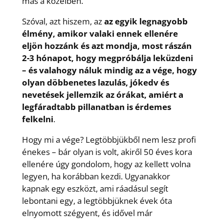
más a közelben.
Szóval, azt hiszem, az
az egyik legnagyobb
élmény, amikor valaki ennek ellenére
eljön hozzánk és azt mondja, most rászán
2-3 hónapot, hogy megpróbálja leküzdeni
– és valahogy náluk mindig az a vége, hogy
olyan döbbenetes lazulás, jókedv és
nevetések jellemzik az órákat, amiért a
legfáradtabb pillanatban is érdemes
felkelni
.
Hogy mi a vége? Legtöbbjükből nem lesz profi
énekes – bár olyan is volt, akiről 50 éves kora
ellenére úgy gondolom, hogy az kellett volna
legyen, ha korábban kezdi. Ugyanakkor
kapnak egy eszközt, ami ráadásul segít
lebontani egy, a legtöbbjüknek évek óta
elnyomott szégyent, és idővel már