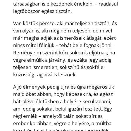
társaságban is elkezdenek énekelni – ráadásul
legtöbbször egész tisztán.
Van köztük persze, aki már teljesen tisztán, és
van olyan is, aki még nem teljesen, de mivel
már meghaladják az ismerőseik átlagát, ezért
nincs mitől félniük – tehát bele fognak jönni.
Reményeim szerint kórusokba is eljutnak, ha
végre elmúlik a járvány, és ezáltal egy addig
teljesen ismeretlen, sokszínű és sokféle
közösség tagjaivá is lesznek.
A jó élmények pedig újra és újra megerősítik
majd őket abban, hogy képesek rá, és egész
hátralévő életükben a helyére kerül valami,
ami eddig sokakat belül igazán feszített. Egy
régi emlék – amelytől talán sokat sírt az
ember korábban, végre a helyére, a múltba
kerül, és felváltja pár olyan mostani emlék,