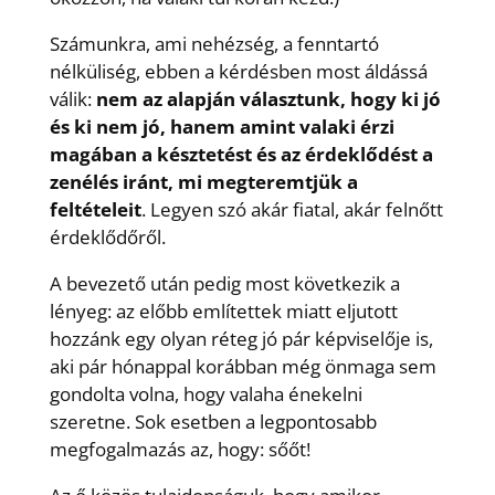
Számunkra, ami nehézség, a fenntartó
nélküliség, ebben a kérdésben most áldássá
válik:
nem az alapján választunk, hogy ki jó
és ki nem jó, hanem amint valaki érzi
magában a késztetést és az érdeklődést a
zenélés iránt, mi megteremtjük a
feltételeit
. Legyen szó akár fiatal, akár felnőtt
érdeklődőről.
A bevezető után pedig most következik a
lényeg: az előbb említettek miatt eljutott
hozzánk egy olyan réteg jó pár képviselője is,
aki pár hónappal korábban még önmaga sem
gondolta volna, hogy valaha énekelni
szeretne. Sok esetben a legpontosabb
megfogalmazás az, hogy: sőőt!