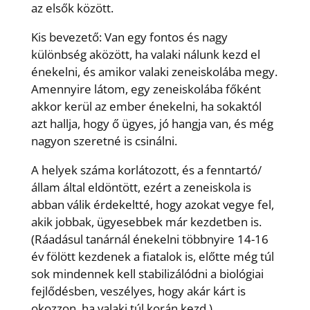
az elsők között.
Kis bevezető: Van egy fontos és nagy
különbség aközött, ha valaki nálunk kezd el
énekelni, és amikor valaki zeneiskolába megy.
Amennyire látom, egy zeneiskolába főként
akkor kerül az ember énekelni, ha sokaktól
azt hallja, hogy ő ügyes, jó hangja van, és még
nagyon szeretné is csinálni.
A helyek száma korlátozott, és a fenntartó/
állam által eldöntött, ezért a zeneiskola is
abban válik érdekeltté, hogy azokat vegye fel,
akik jobbak, ügyesebbek már kezdetben is.
(Ráadásul tanárnál énekelni többnyire 14-16
év fölött kezdenek a fiatalok is, előtte még túl
sok mindennek kell stabilizálódni a biológiai
fejlődésben, veszélyes, hogy akár kárt is
okozzon, ha valaki túl korán kezd.)