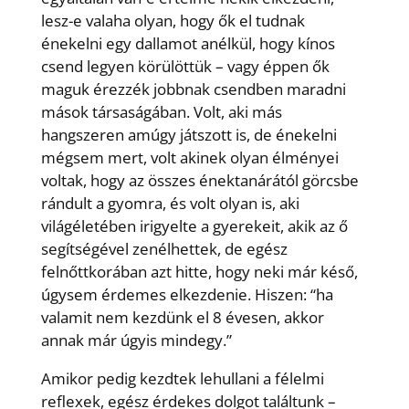
lesz-e valaha olyan, hogy ők el tudnak
énekelni egy dallamot anélkül, hogy kínos
csend legyen körülöttük – vagy éppen ők
maguk érezzék jobbnak csendben maradni
mások társaságában. Volt, aki más
hangszeren amúgy játszott is, de énekelni
mégsem mert, volt akinek olyan élményei
voltak, hogy az összes énektanárától görcsbe
rándult a gyomra, és volt olyan is, aki
világéletében irigyelte a gyerekeit, akik az ő
segítségével zenélhettek, de egész
felnőttkorában azt hitte, hogy neki már késő,
úgysem érdemes elkezdenie. Hiszen: “ha
valamit nem kezdünk el 8 évesen, akkor
annak már úgyis mindegy.”
Amikor pedig kezdtek lehullani a félelmi
reflexek, egész érdekes dolgot találtunk –