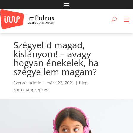
Szégyelld magad,
kislányom! – avagy
hogyan énekelek, ha
szégyellem magam?
Szerző:
admin
|
márc 22, 2021
|
blog-
korushangkepzes