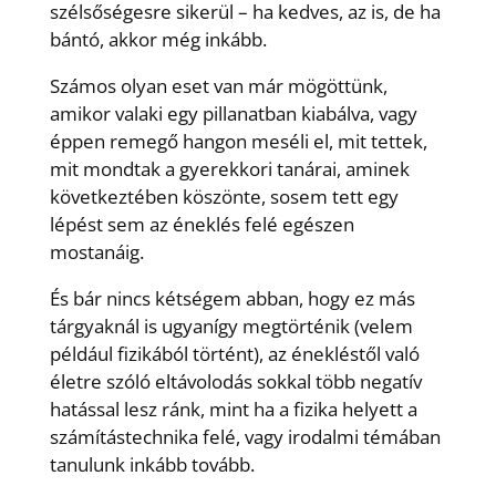
szélsőségesre sikerül – ha kedves, az is, de ha
bántó, akkor még inkább.
Számos olyan eset van már mögöttünk,
amikor valaki egy pillanatban kiabálva, vagy
éppen remegő hangon meséli el, mit tettek,
mit mondtak a gyerekkori tanárai, aminek
következtében köszönte, sosem tett egy
lépést sem az éneklés felé egészen
mostanáig.
És bár nincs kétségem abban, hogy ez más
tárgyaknál is ugyanígy megtörténik (velem
például fizikából történt), az énekléstől való
életre szóló eltávolodás sokkal több negatív
hatással lesz ránk, mint ha a fizika helyett a
számítástechnika felé, vagy irodalmi témában
tanulunk inkább tovább.