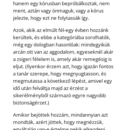
hanem egy kórusban bepróbálkoztak, nem
ment, aztán vagy önmaguk, vagy a kórus
jelezte, hogy ezt ne folytassák így.
Azok, akik az elmúlt fél-egy évben hozzánk
kerültek, és ebbe a kategóriába sorolhatók,
még egy dologban hasonlóak: mindegyikük
arcán ott van az aggodalom, egyeseknél akár
a zsigeri félelem is, amely akár remegésig is
eljut. (Ilyenkor érzem azt, hogy igazán fontos
a tanár szerepe, hogy megnyugtasson, és
megmutassa a következő lépést, amivel egy
idő után felváltja majd az érzést a
sikerélményből származó egyre nagyobb
biztonságérzet.)
Amikor bejöttek hozzám, mindannyian azt
mondták, azért jöttek, hogy megnézzük,
egyáltalán van-e értelme nekik elkezdeni,