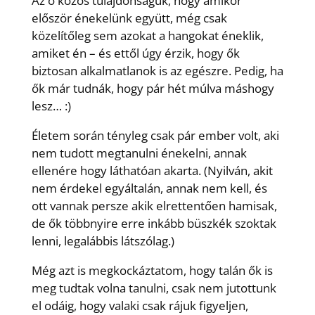
Az ő közös tulajdonságuk, hogy amikor
először énekelünk együtt, még csak
közelítőleg sem azokat a hangokat éneklik,
amiket én – és ettől úgy érzik, hogy ők
biztosan alkalmatlanok is az egészre. Pedig, ha
ők már tudnák, hogy pár hét múlva máshogy
lesz… :)
Életem során tényleg csak pár ember volt, aki
nem tudott megtanulni énekelni, annak
ellenére hogy láthatóan akarta. (Nyilván, akit
nem érdekel egyáltalán, annak nem kell, és
ott vannak persze akik elrettentően hamisak,
de ők többnyire erre inkább büszkék szoktak
lenni, legalábbis látszólag.)
Még azt is megkockáztatom, hogy talán ők is
meg tudtak volna tanulni, csak nem jutottunk
el odáig, hogy valaki csak rájuk figyeljen,