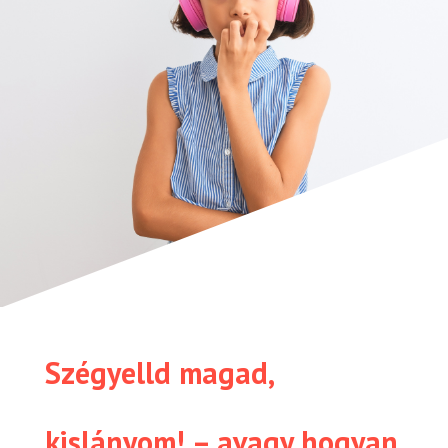
Szégyelld magad,
kislányom! – avagy hogyan