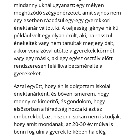
mindannyiuknál ugyanazt: egy mélyen
meghúzódó szégyenérzetet, amit sajnos nem
egy esetben ráadásul egy-egy gyerekkori
énektanár váltott ki. A teljesség igénye nélkül
például volt egy olyan őrült, aki, ha rosszul
énekeltek vagy nem tanultak meg egy dalt,
akkor vonalzóval ütötte a gyerekek körmét,
vagy egy másik, aki egy egész osztály előtt
rendszeresen felállítva becsmérelte a
gyerekeket.
Azzal együtt, hogy én is dolgoztam iskolai
énektanárként, és bőven ismerem, hogy
mennyire kimerítő, és gondolom, hogy
elsősorban a fáradtság hozza ki ezt az
emberekből, azt hiszem, sokan nem is tudják,
hogy amit mondanak, az 20-30 év múlva is
benn fog ülni a gyerek lelkében ha elég