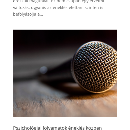
érezzük magunkat. Ez nem csupán egy érzelmi
változás, ugyanis az éneklés élettani szinten is
befolyásolja a...
Pszichológiai folyamatok éneklés közben