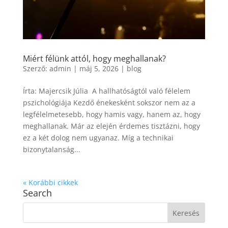
Miért félünk attól, hogy meghallanak?
Szerző:
admin
|
máj 5, 2026
|
blog
Írta: Majercsik Júlia A hallhatóságtól való félelem
pszichológiája Kezdő énekesként sokszor nem az a
legfélelmetesebb, hogy hamis vagy, hanem az, hogy
meghallanak. Már az elején érdemes tisztázni, hogy
ez a két dolog nem ugyanaz. Míg a technikai
bizonytalanság...
« Korábbi cikkek
Search