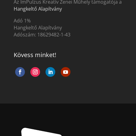
Az ImPulzus Kreatív Zenei Műhely támogatója a
Hangkeltő Alapítvány
Adó 1%
Hangkeltő Alapítvány
Adószám:
18629482-1-43
Kövess minket!