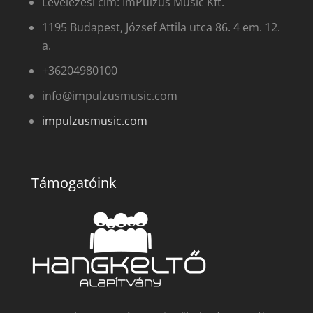
Levelezési cím: ImPulzus Music Kft.
1195 Budapest, József Attila utca 86. 4 em. 12.
a.
+36204980100
info@impulzusmusic.com
impulzusmusic.com
Támogatóink