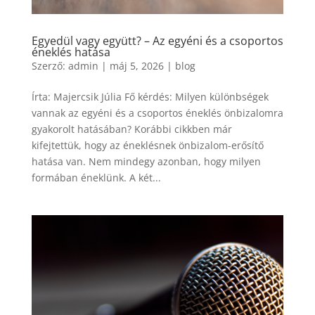
Egyedül vagy együtt? – Az egyéni és a csoportos
éneklés hatása
Szerző:
admin
|
máj 5, 2026
|
blog
Írta: Majercsik Júlia Fő kérdés: Milyen különbségek
vannak az egyéni és a csoportos éneklés önbizalomra
gyakorolt hatásában? Korábbi cikkben már
kifejtettük, hogy az éneklésnek önbizalom-erősítő
hatása van. Nem mindegy azonban, hogy milyen
formában éneklünk. A két...