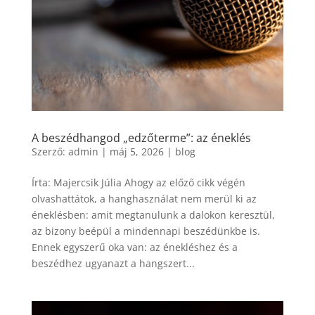
A beszédhangod „edzőterme”: az éneklés
Szerző:
admin
|
máj 5, 2026
|
blog
Írta: Majercsik Júlia Ahogy az előző cikk végén
olvashattátok, a hanghasználat nem merül ki az
éneklésben: amit megtanulunk a dalokon keresztül,
az bizony beépül a mindennapi beszédünkbe is.
Ennek egyszerű oka van: az énekléshez és a
beszédhez ugyanazt a hangszert...