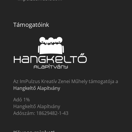
Támogatóink
Az ImPulzus Kreatív Zenei Műhely támogatója a
Hangkeltő Alapítvány
Adó 1%
Hangkeltő Alapítvány
Adószám:
18629482-1-43