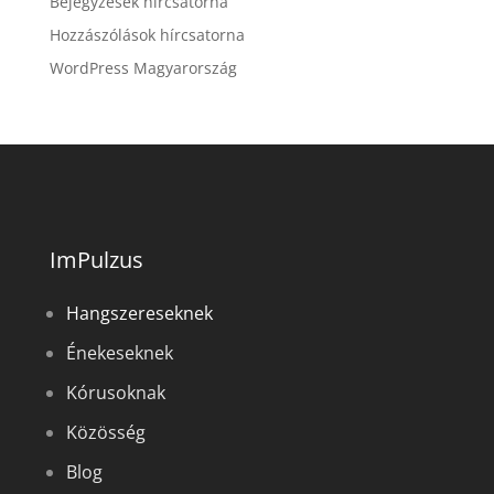
Bejegyzések hírcsatorna
Hozzászólások hírcsatorna
WordPress Magyarország
ImPulzus
Hangszereseknek
Énekeseknek
Kórusoknak
Közösség
Blog