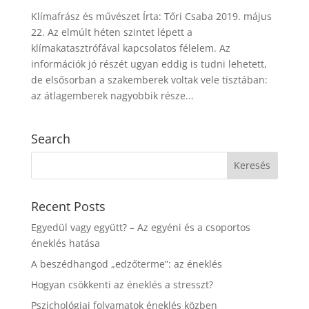
Klímafrász és művészet Írta: Tőri Csaba 2019. május
22. Az elmúlt héten szintet lépett a
klímakatasztrófával kapcsolatos félelem. Az
információk jó részét ugyan eddig is tudni lehetett,
de elsősorban a szakemberek voltak vele tisztában:
az átlagemberek nagyobbik része...
Search
Recent Posts
Egyedül vagy együtt? – Az egyéni és a csoportos
éneklés hatása
A beszédhangod „edzőterme”: az éneklés
Hogyan csökkenti az éneklés a stresszt?
Pszichológiai folyamatok éneklés közben