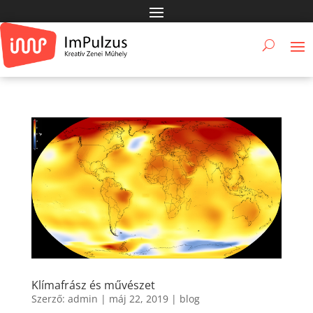
Klímafrász és művészet
Szerző:
admin
|
máj 22, 2019
|
blog